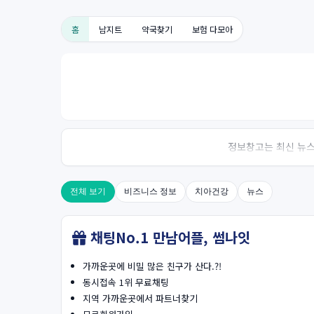
홈
남지트
약국찾기
보험 다모아
정보창고는 최신 뉴스,
전체 보기
비즈니스 정보
치아건강
뉴스
채팅No.1 만남어플, 썸나잇
가까운곳에 비밀 많은 친구가 산다.?!
동시접속 1위 무료채팅
지역 가까운곳에서 파트너찾기